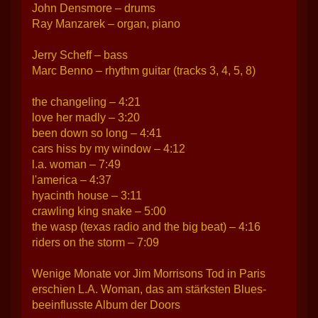
John Densmore – drums
Ray Manzarek – organ, piano
Jerry Scheff – bass
Marc Benno – rhythm guitar (tracks 3, 4, 5, 8)
the changeling – 4:21
love her madly – 3:20
been down so long – 4:41
cars hiss by my window – 4:12
l.a. woman – 7:49
l'america – 4:37
hyacinth house – 3:11
crawling king snake – 5:00
the wasp (texas radio and the big beat) – 4:16
riders on the storm – 7:09
Wenige Monate vor Jim Morrisons Tod in Paris
erschien L.A. Woman, das am stärksten Blues-
beeinflusste Album der Doors