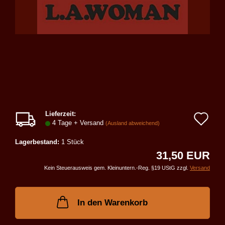
Lieferzeit:
Au
4 Tage + Versand
(Ausland abweichend)
de
Lagerbestand:
1
Stück
Me
31,50 EUR
Kein Steuerausweis gem. Kleinuntern.-Reg. §19 UStG zzgl.
Versand
In den Warenkorb