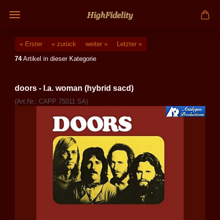
« Erster
« zurück
weiter »
Letzter »
74
Artikel in dieser Kategorie
doors - l.a. woman (hybrid sacd)
(Art.Nr.:
CAPP 75011 SA
)