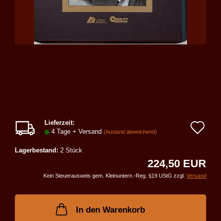
Lieferzeit:
Au
4 Tage + Versand
(Ausland abweichend)
de
Lagerbestand:
2
Stück
Me
224,50 EUR
Kein Steuerausweis gem. Kleinuntern.-Reg. §19 UStG zzgl.
Versand
In den Warenkorb