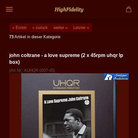
« Erster
« zurück
weiter »
Letzter »
73
Artikel in dieser Kategorie
john coltrane - a love supreme (2 x 45rpm uhqr lp
box)
(Art.Nr.:
AUHQR 0007-45
)