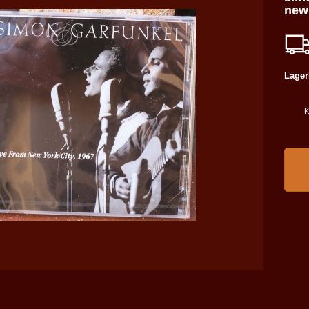
new 
Lager
K