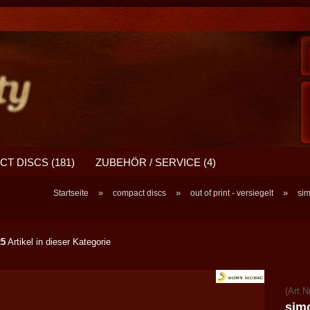
T DISCS (181)
ZUBEHÖR / SERVICE (4)
»
»
»
Startseite
compact discs
out of print - versiegelt
sim
25
Artikel in dieser Kategorie
(Art.N
simo