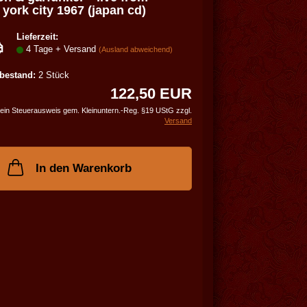
den
york city 1967 (japan cd)
Merkzettel
Lieferzeit:
4 Tage + Versand
(Ausland abweichend)
bestand:
2
Stück
122,50 EUR
ein Steuerausweis gem. Kleinuntern.-Reg. §19 UStG zzgl.
Versand
In den Warenkorb