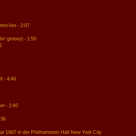
est lies - 2:07
in' groovy) - 1:50
2
l - 4:46
er - 2:40
:36
r 1967 in der Philharmonic Hall New York City