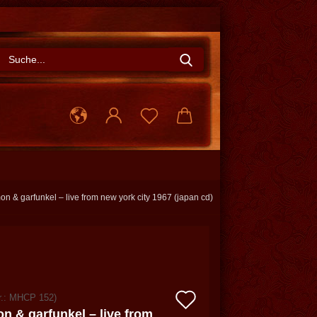
Suche...
on & garfunkel – live from new york city 1967 (japan cd)
Auf
r.:
MHCP 152
)
n & garfunkel – live from