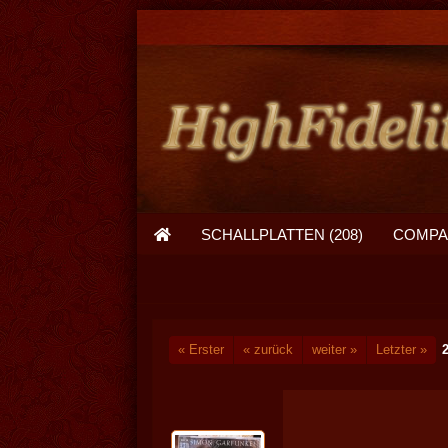
SCHALLPLATTEN (208)
COMPAC
« Erster
« zurück
weiter »
Letzter »