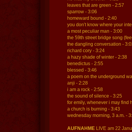
leaves that are green - 2:57
sparrow - 3:06
homeward bound - 2:40
you don't know where your inter
a most peculiar man - 3:00
the 59th street bridge song (feel
the dangling conversation - 3:0
richard cory - 3:24
a hazy shade of winter - 2:38
benedictus - 2:55
blessed - 3:46
a poem on the underground wal
anji - 2:28
i am a rock - 2:58
the sound of silence - 3:25
for emily, whenever i may find h
a church is burning - 3:43
wednesday morning, 3 a.m. - 3
AUFNAHME
LIVE am 22 Janua