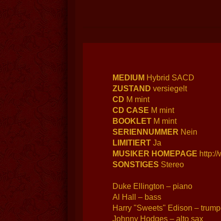
MEDIUM
Hybrid SACD
ZUSTAND
versiegelt
CD
M mint
CD CASE
M mint
BOOKLET
M mint
SERIENNUMMER
Nein
LIMITIERT
Ja
MUSIKER HOMEPAGE
http:
SONSTIGES
Stereo
Duke Ellington – piano
Al Hall – bass
Harry "Sweets" Edison – trump
Johnny Hodges – alto sax