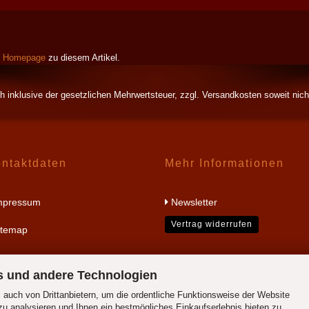
e
Homepage
zu diesem Artikel.
ch inklusive der gesetzlichen Mehrwertsteuer, zzgl.
Versandkosten
soweit nich
ntaktdaten
Mehr Informationen
mpressum
Newsletter
Vertrag widerrufen
temap
s und andere Technologien
auch von Drittanbietern, um die ordentliche Funktionsweise der Website
u analysieren und Ihnen ein bestmögliches Einkaufserlebnis bieten zu