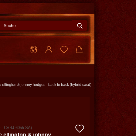
Suche...
 ellington & johnny hodges - back to back (hybrid sacd)
Auf
r.:
CVRJ 6055 SA
)
 ellington & johnny