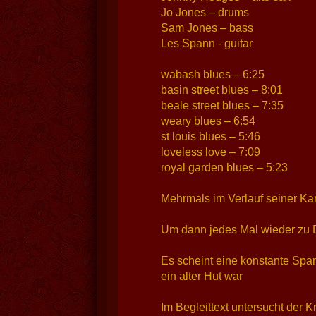
Jo Jones – drums
Sam Jones – bass
Les Spann - guitar
wabash blues – 6:25
basin street blues – 8:01
beale street blues – 7:35
weary blues – 6:54
st louis blues – 5:46
loveless love – 7:09
royal garden blues – 5:23
Mehrmals im Verlauf seiner Ka
Um dann jedes Mal wieder zu 
Es scheint eine konstante Sp
ein alter Hut war
Im Begleittext untersucht der 