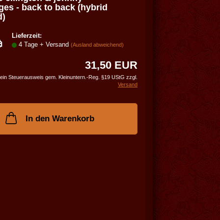
den
es - back to back (hybrid
d)
Merkzettel
Lieferzeit:
4 Tage + Versand
(Ausland abweichend)
31,50 EUR
ein Steuerausweis gem. Kleinuntern.-Reg. §19 UStG zzgl.
Versand
In den Warenkorb