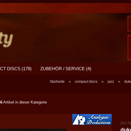
T DISCS (178)
ZUBEHÖR / SERVICE (4)
»
»
»
Startseite
compact discs
jazz
duke
46
Artikel in dieser Kategorie
(Art.N
duke