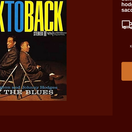
hodg
sac
K