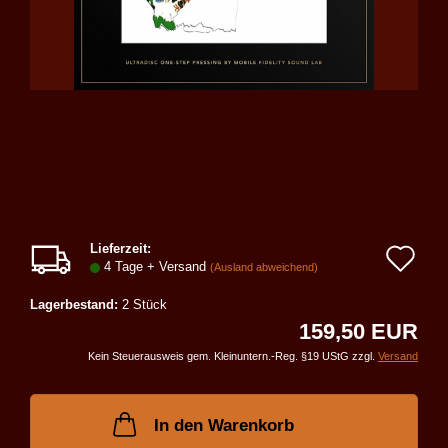
Lieferzeit:
Au
4 Tage + Versand
(Ausland abweichend)
de
Lagerbestand:
2
Stück
Me
159,50 EUR
Kein Steuerausweis gem. Kleinuntern.-Reg. §19 UStG zzgl.
Versand
In den Warenkorb