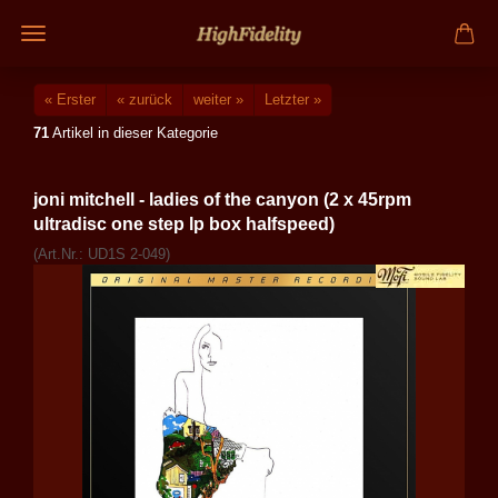
« Erster
« zurück
weiter »
Letzter »
71
Artikel in dieser Kategorie
joni mitchell - ladies of the canyon (2 x 45rpm
ultradisc one step lp box halfspeed)
(Art.Nr.:
UD1S 2-049
)