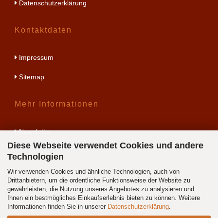
Datenschutzerklärung
Kontaktdaten
Impressum
Sitemap
Mehr Informationen
Newsletter
Diese Webseite verwendet Cookies und andere
Vertrag widerrufen
Technologien
Wir verwenden Cookies und ähnliche Technologien, auch von
Sicher zahlen mit
Drittanbietern, um die ordentliche Funktionsweise der Website zu
gewährleisten, die Nutzung unseres Angebotes zu analysieren und
Ihnen ein bestmögliches Einkaufserlebnis bieten zu können. Weitere
Informationen finden Sie in unserer
Datenschutzerklärung
.