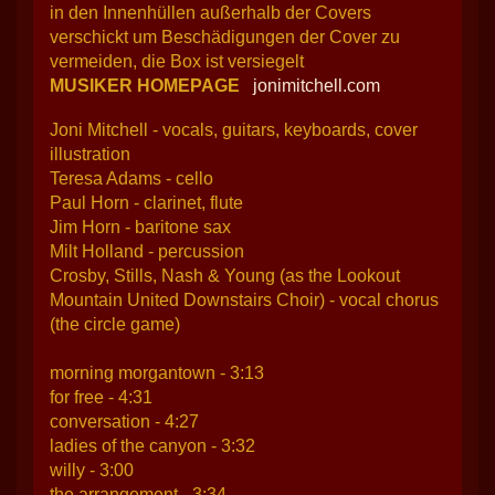
in den Innenhüllen außerhalb der Covers
verschickt um Beschädigungen der Cover zu
vermeiden, die Box ist versiegelt
MUSIKER HOMEPAGE
jonimitchell.com
Joni Mitchell - vocals, guitars, keyboards, cover
illustration
Teresa Adams - cello
Paul Horn - clarinet, flute
Jim Horn - baritone sax
Milt Holland - percussion
Crosby, Stills, Nash & Young (as the Lookout
Mountain United Downstairs Choir) - vocal chorus
(the circle game)
morning morgantown - 3:13
for free - 4:31
conversation - 4:27
ladies of the canyon - 3:32
willy - 3:00
the arrangement - 3:34